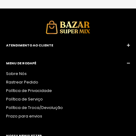
ATENDIMENTO AO CLIENTE
E-mail:
contatolngrifes@gmail.com
WhatsApp:
(19) 99116-1583 / (19) 99892-9668
MENU DE RODAPÉ
Sobre Nós
Rastrear Pedido
Política de Privacidade
Política de Serviço
Política de Troca/Devolução
Prazo para envios
NOSSA NEWSLETTER