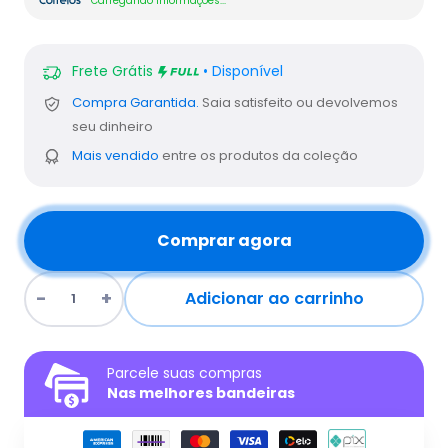
Carregando informações...
Frete Grátis
• Disponível
Compra Garantida.
Saia satisfeito ou devolvemos
seu dinheiro
Mais vendido
entre os produtos da coleção
Comprar agora
Adicionar ao carrinho
Parcele suas compras
Nas melhores bandeiras