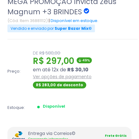
MEGA PROMOÇÃO Invicta Zeus
Magnum +3 BRINDES
(Cód. Item 36881112)
|
Disponível em estoque.
Vendido e enviado por
Super Bazar Mix©
Translation
DE
R$ 580,00
missing:
Translation
R$ 297,00
49%
pt-
BR.product.general.regular_price
missing:
em até 12x de
R$ 30,10
Preço:
pt-
Ver opções de pagamento
BR.product.general.sal
R$ 283,00 de desconto
Disponível
Estoque:
Entrega via Correios©
Frete Grátis