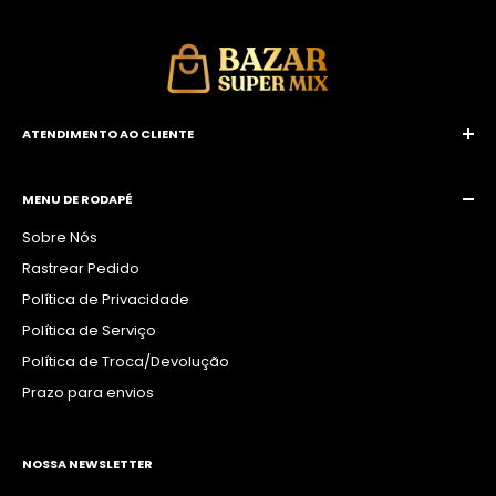
ATENDIMENTO AO CLIENTE
E-mail:
contatolngrifes@gmail.com
WhatsApp:
(19) 99116-1583 / (19) 99892-9668
MENU DE RODAPÉ
Sobre Nós
Rastrear Pedido
Política de Privacidade
Política de Serviço
Política de Troca/Devolução
Prazo para envios
NOSSA NEWSLETTER